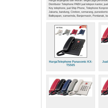
Harga terjangkau dan Murah. Begitu juga peruntukan
Distributor Telephone PABX jual telepon kantor, jual t
Key telephone, jual Ship Phone, Telephone Konprens
Jakarta, bandung, Cirebon, semarang, purwokerto, 
Balikpapan, samarinda, Banjarmasin, Pontianak, 
HargaTelephone Panasonic KX-
Jua
TS505