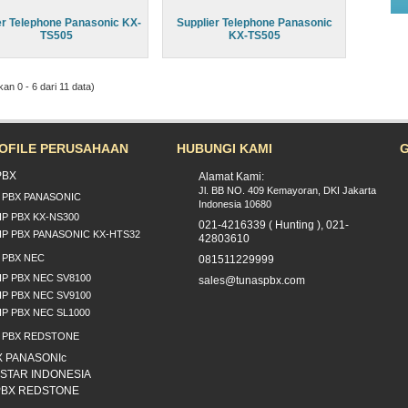
r Telephone Panasonic KX-
Supplier Telephone Panasonic
TS505
KX-TS505
n 0 - 6 dari 11 data)
OFILE PERUSAHAAN
HUBUNGI KAMI
PBX
Alamat Kami:
Jl. BB NO. 409 Kemayoran, DKI Jakarta
P PBX PANASONIC
Indonesia 10680
IP PBX KX-NS300
021-4216339 ( Hunting ), 021-
IP PBX PANASONIC KX-HTS32
42803610
P PBX NEC
081511229999
IP PBX NEC SV8100
sales@tunaspbx.com
IP PBX NEC SV9100
IP PBX NEC SL1000
P PBX REDSTONE
X PANASONIc
NSTAR INDONESIA
 PBX REDSTONE