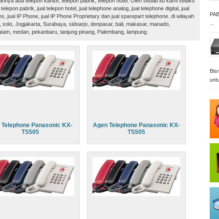
nya ada telepon kantor, telepon pabrik, telepon hotel. Oleh sebab itu kami selaku
elepon pabrik, jual telepon hotel, jual telephone analog, jual telephone digital, jual
PAB
, jual IP Phone, jual IP Phone Proprietary dan jual sparepart telephone. di wilayah
...
solo, Jogjakarta, Surabaya, sidoarjo, denpasar, bali, makasar, manado,
batam, medan, pekanbaru, tanjung pinang, Palembang, lampung.
Bisn
unt
l Telephone Panasonic KX-
Agen Telephone Panasonic KX-
TS505
TS505