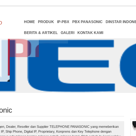
HOME
PRODUK
IP-PBX
PBX PANASONIC
DINSTAR INDON
BERITA & ARTIKEL
GALERI
KONTAK KAMI
onic
, Agen, Dealer, Reseller dan Supplier TELEPHONE PANASONIC yang memeberikan
 Ship Phone, Digital IP, Proprietary, Konprens dan Key Telephone dengan