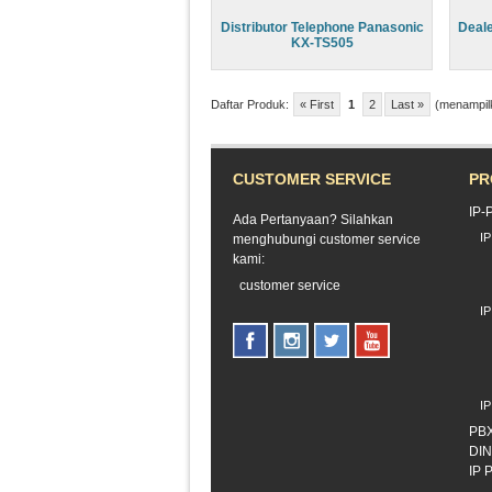
Distributor Telephone Panasonic
Deale
KX-TS505
Daftar Produk:
« First
1
2
Last »
(menampilka
CUSTOMER SERVICE
PR
IP-
Ada Pertanyaan? Silahkan
I
menghubungi customer service
kami:
customer service
I
I
PB
DI
IP