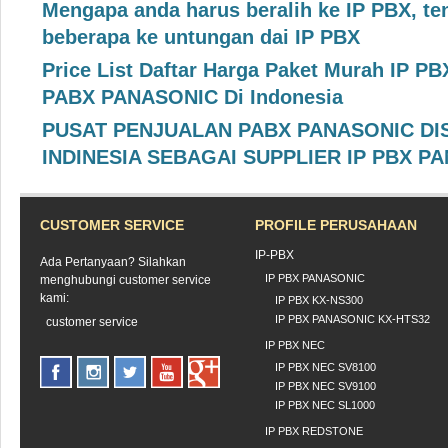
Mengapa anda harus beralih ke IP PBX, te
beberapa ke untungan dai IP PBX
Price List Daftar Harga Paket Murah IP 
PABX PANASONIC Di Indonesia
PUSAT PENJUALAN PABX PANASONIC DIS
INDINESIA SEBAGAI SUPPLIER IP PBX P
CUSTOMER SERVICE
PROFILE PERUSAHAAN
IP-PBX
Ada Pertanyaan? Silahkan
IP PBX PANASONIC
menghubungi customer service
kami:
IP PBX KX-NS300
IP PBX PANASONIC KX-HTS32
customer service
IP PBX NEC
IP PBX NEC SV8100
IP PBX NEC SV9100
IP PBX NEC SL1000
IP PBX REDSTONE