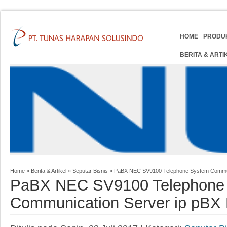
HOME
PRODU
BERITA & ARTI
Home
»
Berita & Artikel
»
Seputar Bisnis
»
PaBX NEC SV9100 Telephone System Commun
PaBX NEC SV9100 Telephone
Communication Server ip pBX