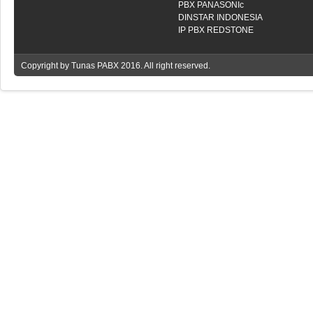
PBX PANASONIc
DINSTAR INDONESIA
IP PBX REDSTONE
Copyright by
Tunas PABX
2016. All right reserved.